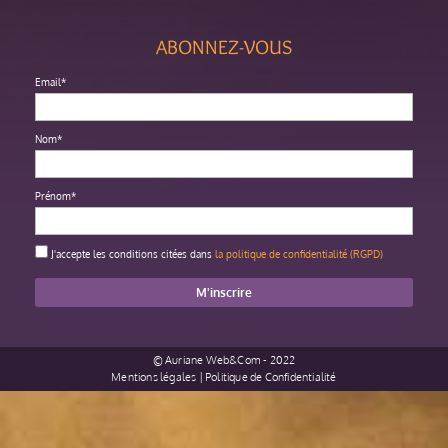
ABONNEZ-VOUS
Email*
Nom*
Prénom*
J'accepte les conditions citées dans
la politique de confidentialité (RGPD)
©
Auriane Web&Com
- 2022
Mentions légales
|
Politique de Confidentialité