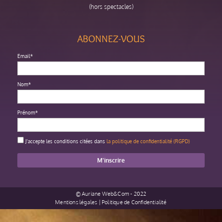
(hors spectacles)
ABONNEZ-VOUS
Email*
Nom*
Prénom*
J'accepte les conditions citées dans
la politique de confidentialité (RGPD)
©
Auriane Web&Com
- 2022
Mentions légales
|
Politique de Confidentialité