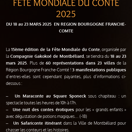
FÊTE MONDIALE DU CONTE
2025
DU 18 au 23 MARS 2025 EN REGION BOURGOGNE FRANCHE-
COMTE
La
15ème édition de la Fête Mondiale du Conte
, organisée par
la
Compagnie Gakokoé de Montbéliard
, se tiendra du
18 au 23
mars 2025
. Plus de
60 représentations dans 23 villes
de la
Région Bourgogne Franche-Comté !
3 manifestations publiques
d’entres-elles sont cependant payantes, plus d’informations ci-
dessous :
–
Un Maraconte au Square Sponeck
sous chapiteau : un
spectacle toutes les heures de 10h à 17h.
–
Une nuit des contes érotiques
pour les « grands enfants »
avec dégustation de potions magiques… (-18)
–
Un Safariconte itinérant
dans la Ville de Montbéliard pour
chasser les conteurs et les histoires.