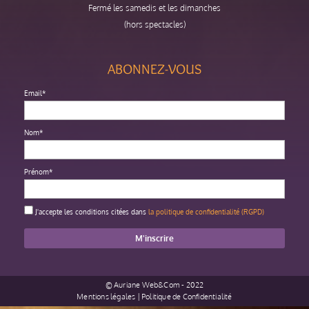
Fermé les samedis et les dimanches
(hors spectacles)
ABONNEZ-VOUS
Email*
Nom*
Prénom*
J'accepte les conditions citées dans
la politique de confidentialité (RGPD)
©
Auriane Web&Com
- 2022
Mentions légales
|
Politique de Confidentialité