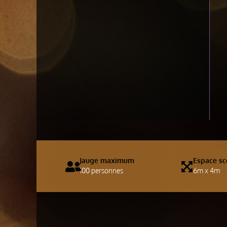
Jauge maximum
Espace sc
100 personnes
6m x 4m